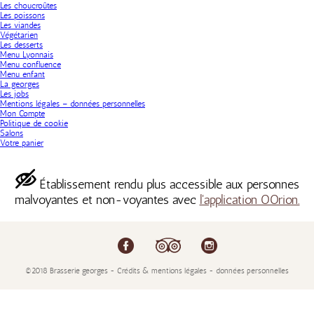
Les choucroûtes
Les poissons
Les viandes
Végétarien
Les desserts
Menu Lyonnais
Menu confluence
Menu enfant
La georges
Les jobs
Mentions légales – données personnelles
Mon Compte
Politique de cookie
Salons
Votre panier
Établissement rendu plus accessible aux personnes
malvoyantes et non-voyantes avec
l'application OOrion.
©2018 Brasserie georges - Crédits & mentions légales - données personnelles