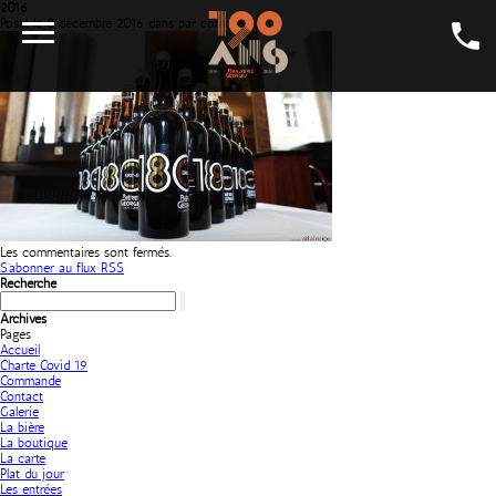
2016
Posté le 8 décembre 2016 dans par commercial.
LA CARTE
LA BIÈRE
GALERIE
LA GEORGES
Les commentaires sont fermés.
S'abonner au flux RSS
SALONS
Recherche
Archives
CONTACT
Pages
Accueil
LA BOUTIQUE
Charte Covid 19
Commande
Contact
EMPLOI
Galerie
La bière
La boutique
La carte
Plat du jour
Les entrées