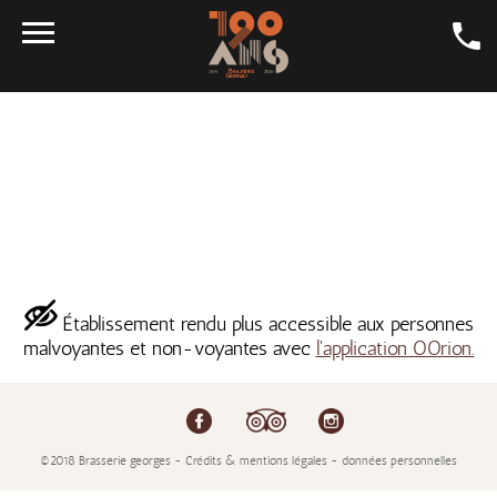
DAILY SPECIALS
CRAFT BEER
GALLERY
LA GEORGES
DINING ROOMS
CONTACT
Établissement rendu plus accessible aux personnes
malvoyantes et non-voyantes avec
l'application OOrion.
SHOP
JOBS
©2018 Brasserie georges - Crédits & mentions légales - données personnelles