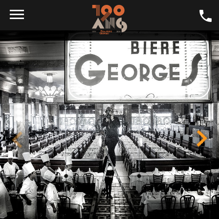
DAILY SPECIALS
CRAFT BEER
GALLERY
LA GEORGES
DINING ROOMS
CONTACT
SHOP
JOBS