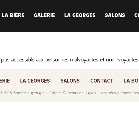
LA BIÈRE
GALERIE
LA GEORGES
SALONS
C
 plus accessible aux personnes malvoyantes et non-voyante
ERIE
LA GEORGES
SALONS
CONTACT
LA BO
©2018 Brasserie georges - Crédits & mentions légales - données personnelles