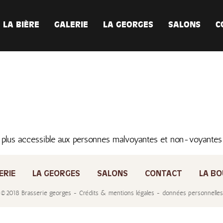
LA BIÈRE
GALERIE
LA GEORGES
SALONS
C
 plus accessible aux personnes malvoyantes et non-voyante
ERIE
LA GEORGES
SALONS
CONTACT
LA BO
©2018 Brasserie georges - Crédits & mentions légales - données personnelles