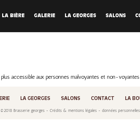
LA BIÈRE
GALERIE
LA GEORGES
SALONS
C
 plus accessible aux personnes malvoyantes et non-voyante
ERIE
LA GEORGES
SALONS
CONTACT
LA BO
©2018 Brasserie georges - Crédits & mentions légales - données personnelles