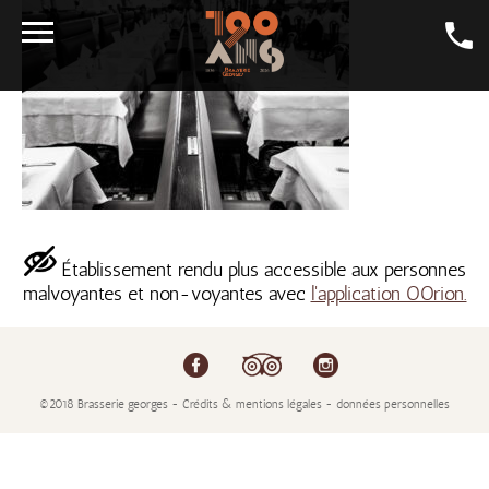
LA CARTE
LA BIÈRE
GALERIE
LA GEORGES
Établissement rendu plus accessible aux personnes
SALONS
malvoyantes et non-voyantes avec
l'application OOrion.
CONTACT
LA BOUTIQUE
EMPLOI
©2018 Brasserie georges - Crédits & mentions légales - données personnelles