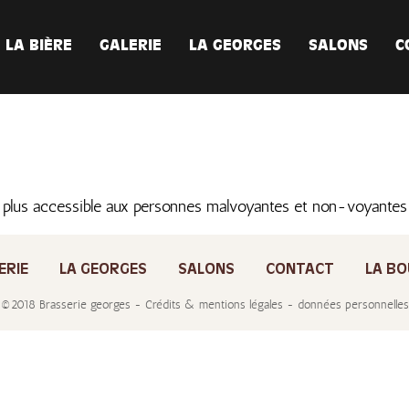
LA BIÈRE
GALERIE
LA GEORGES
SALONS
C
 plus accessible aux personnes malvoyantes et non-voyante
ERIE
LA GEORGES
SALONS
CONTACT
LA BO
©2018 Brasserie georges - Crédits & mentions légales - données personnelles