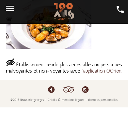
LA CARTE
LA BIÈRE
GALERIE
LA GEORGES
Établissement rendu plus accessible aux personnes
malvoyantes et non-voyantes avec
l'application OOrion.
SALONS
CONTACT
LA BOUTIQUE
©2018 Brasserie georges - Crédits & mentions légales - données personnelles
EMPLOI