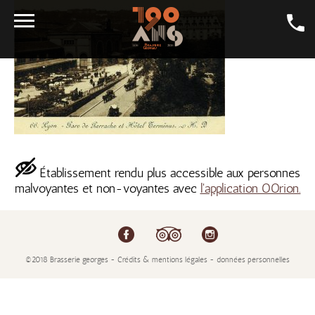
LA CARTE
LA BIÈRE
GALERIE
LA GEORGES
Établissement rendu plus accessible aux personnes
SALONS
malvoyantes et non-voyantes avec
l'application OOrion.
CONTACT
LA BOUTIQUE
EMPLOI
©2018 Brasserie georges - Crédits & mentions légales - données personnelles