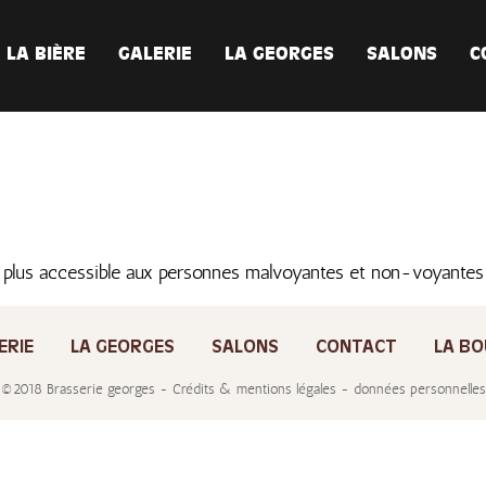
LA BIÈRE
GALERIE
LA GEORGES
SALONS
C
 plus accessible aux personnes malvoyantes et non-voyante
ERIE
LA GEORGES
SALONS
CONTACT
LA BO
©2018 Brasserie georges - Crédits & mentions légales - données personnelles