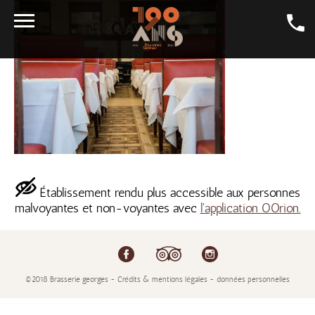
LA CARTE
LA BIÈRE
GALERIE
LA GEORGES
SALONS
Établissement rendu plus accessible aux personnes
CONTACT
malvoyantes et non-voyantes avec
l'application OOrion.
LA BOUTIQUE
EMPLOI
©2018 Brasserie georges - Crédits & mentions légales - données personnelles