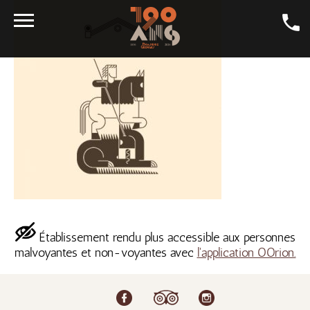
LA CARTE
LA BIÈRE
GALERIE
LA GEORGES
SALONS
CONTACT
LA BOUTIQUE
Établissement rendu plus accessible aux personnes
EMPLOI
malvoyantes et non-voyantes avec
l'application OOrion.