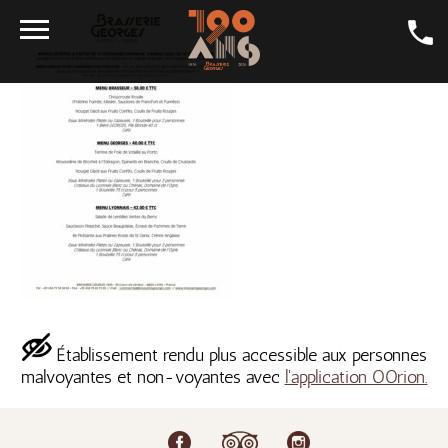
LA CARTE
LA BIÈRE
GALERIE
LA GEORGES
SALONS
CONTACT
LA BOUTIQUE
Établissement rendu plus accessible aux personnes
EMPLOI
malvoyantes et non-voyantes avec
l'application OOrion.