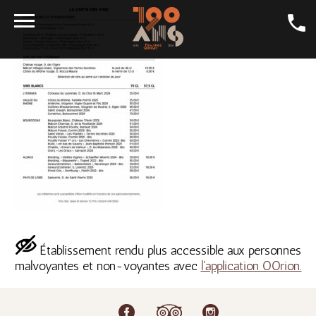
LA CARTE
LA BIÈRE
GALERIE
LA GEORGES
SALONS
CONTACT
LA BOUTIQUE
Établissement rendu plus accessible aux personnes
EMPLOI
malvoyantes et non-voyantes avec
l'application OOrion.