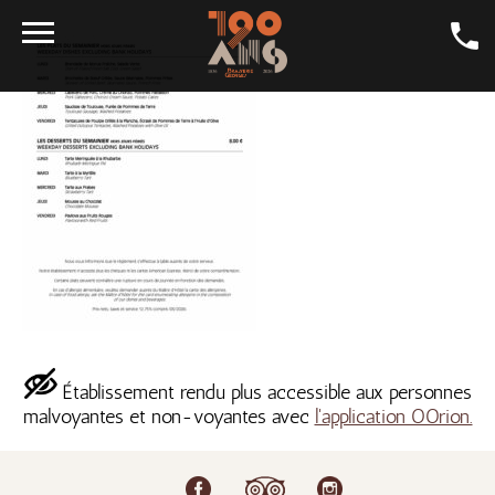
LA CARTE
LA BIÈRE
GALERIE
LA GEORGES
SALONS
CONTACT
LA BOUTIQUE
Établissement rendu plus accessible aux personnes
EMPLOI
malvoyantes et non-voyantes avec
l'application OOrion.