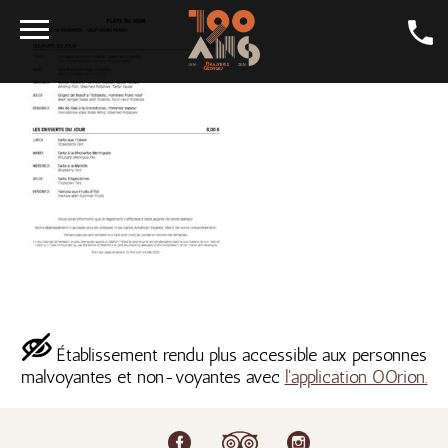
DAILY SPECIALS
CRAFT BEER
GALLERY
LA GEORGES
DINING ROOMS
CONTACT
SHOP
Établissement rendu plus accessible aux personnes
JOBS
malvoyantes et non-voyantes avec
l'application OOrion.