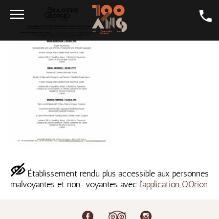
DAILY SPECIALS
CRAFT BEER
GALLERY
LA GEORGES
DINING ROOMS
CONTACT
SHOP
Établissement rendu plus accessible aux personnes
JOBS
malvoyantes et non-voyantes avec
l'application OOrion.