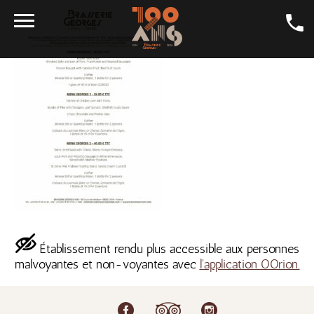
DAILY SPECIALS
CRAFT BEER
GALLERY
LA GEORGES
DINING ROOMS
CONTACT
SHOP
Établissement rendu plus accessible aux personnes
JOBS
malvoyantes et non-voyantes avec
l'application OOrion.